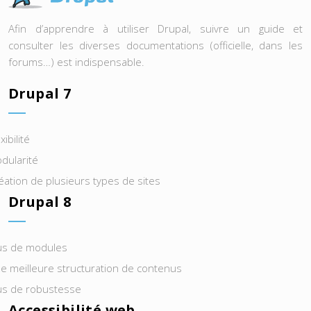
Afin d’apprendre à utiliser Drupal, suivre un guide et
consulter les diverses documentations (officielle, dans les
forums…) est indispensable.
Drupal 7
xibilité
dularité
éation de plusieurs types de sites
Drupal 8
us de modules
e meilleure structuration de contenus
us de robustesse
Accessibilité web