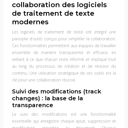
collaboration des logiciels
de traitement de texte
modernes
Les logiciels de traitement de texte ont intégré une
panoplie d’outils conçus pour simplifier la collaboration.
Ces fonctionnalités permettent aux équipes de travailler
ensemble de manière transparente et efficace, en
veillant à ce que chacun reste informé et impliqué tout
au long du processus de création et de révision du
contenu. Une utilisation stratégique de ces outils est la
clé pour une collaboration réussie.
Suivi des modifications (track
changes) : la base de la
transparence
Le suivi des modifications est une fonctionnalité
essentielle qui enregistre chaque ajout, suppression et
modification apportée au document. Chaque