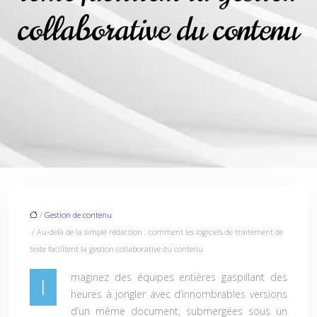
collaborative du contenu
/
Gestion de contenu
/ Au-delà de la simple rédaction : comment les logiciels de traitement de
texte facilitent la gestion collaborative du contenu
maginez des équipes entières gaspillant des
I
heures à jongler avec d’innombrables versions
d’un même document, submergées sous un