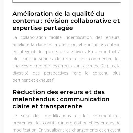
Amélioration de la qualité du
contenu : révision collaborative et
expertise partagée
La collaboration facilite l’identification des erreurs,
améliore la clarté et la précision, et enrichit le contenu
en intégrant des points de vue divers. En permettant à
plusieurs personnes de relire et de commenter, les
chances de repérer les erreurs sont accrues. De plus, la
diversité des perspectives rend le contenu plus
pertinent et exhaustif.
Réduction des erreurs et des
malentendus : communication
claire et transparente
Le suivi des modifications et les commentaires
préviennent les conflits d’interprétation et les erreurs de
modification. En visualisant les changements et en ayant