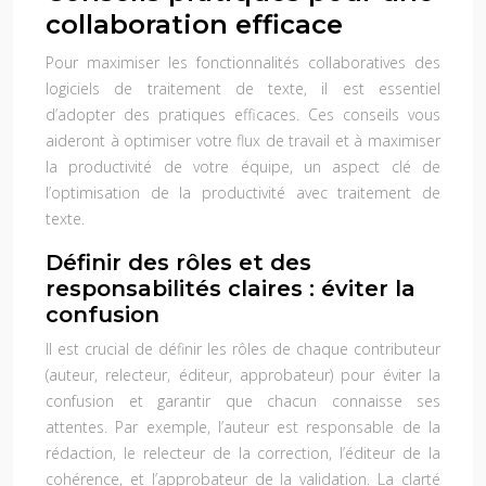
collaboration efficace
Pour maximiser les fonctionnalités collaboratives des
logiciels de traitement de texte, il est essentiel
d’adopter des pratiques efficaces. Ces conseils vous
aideront à optimiser votre flux de travail et à maximiser
la productivité de votre équipe, un aspect clé de
l’optimisation de la productivité avec traitement de
texte.
Définir des rôles et des
responsabilités claires : éviter la
confusion
Il est crucial de définir les rôles de chaque contributeur
(auteur, relecteur, éditeur, approbateur) pour éviter la
confusion et garantir que chacun connaisse ses
attentes. Par exemple, l’auteur est responsable de la
rédaction, le relecteur de la correction, l’éditeur de la
cohérence, et l’approbateur de la validation. La clarté