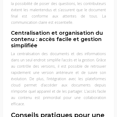
la possibilité de poser des questions, les contributeurs
évitent les malentendus et s’assurent que le document
final est conforme aux attentes de tous. La
communication claire est essentielle.
Centralisation et organisation du
contenu : accès facile et gestion
simplifiée
La centralisation des documents et des informations
dans un seul endroit simplifie l’accès et la gestion. Grâce
au contrôle des versions, il est possible de retrouver
rapidement une version antérieure et de suivre son
évolution. De plus, l’intégration avec les plateformes
cloud permet d’accéder aux documents depuis
n’importe quel appareil et de les partager. L’accès facile
au contenu est primordial pour une collaboration
efficace.
Conseils pratiques pour une