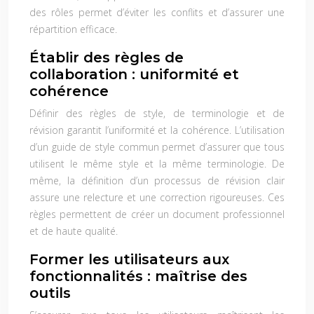
des rôles permet d’éviter les conflits et d’assurer une
répartition efficace.
Établir des règles de
collaboration : uniformité et
cohérence
Définir des règles de style, de terminologie et de
révision garantit l’uniformité et la cohérence. L’utilisation
d’un guide de style commun permet d’assurer que tous
utilisent le même style et la même terminologie. De
même, la définition d’un processus de révision clair
assure une relecture et une correction rigoureuses. Ces
règles permettent de créer un document professionnel
et de haute qualité.
Former les utilisateurs aux
fonctionnalités : maîtrise des
outils