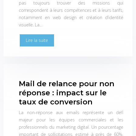
pas toujours trouver des missions qui
correspondent à leurs compétences et à leurs tarifs,
notamment en web design et création d’identité
visuelle. La…
Lire la suite
Mail de relance pour non
réponse : impact sur le
taux de conversion
La non-réponse aux emails représente un défi
majeur pour les équipes commerciales et les
professionnels du marketing digital. Un pourcentage
important de sollicitations, estimé à près de 60%,