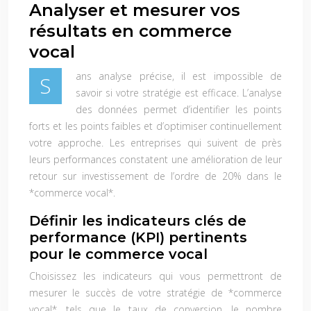
Analyser et mesurer vos
résultats en commerce
vocal
ans analyse précise, il est impossible de
S
savoir si votre stratégie est efficace. L’analyse
des données permet d’identifier les points
forts et les points faibles et d’optimiser continuellement
votre approche. Les entreprises qui suivent de près
leurs performances constatent une amélioration de leur
retour sur investissement de l’ordre de 20% dans le
*commerce vocal*.
Définir les indicateurs clés de
performance (KPI) pertinents
pour le commerce vocal
Choisissez les indicateurs qui vous permettront de
mesurer le succès de votre stratégie de *commerce
vocal*, tels que le taux de conversion, le nombre