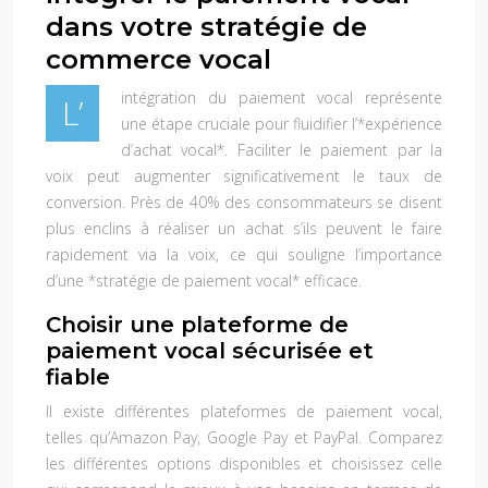
dans votre stratégie de
commerce vocal
intégration du paiement vocal représente
L’
une étape cruciale pour fluidifier l’*expérience
d’achat vocal*. Faciliter le paiement par la
voix peut augmenter significativement le taux de
conversion. Près de 40% des consommateurs se disent
plus enclins à réaliser un achat s’ils peuvent le faire
rapidement via la voix, ce qui souligne l’importance
d’une *stratégie de paiement vocal* efficace.
Choisir une plateforme de
paiement vocal sécurisée et
fiable
Il existe différentes plateformes de paiement vocal,
telles qu’Amazon Pay, Google Pay et PayPal. Comparez
les différentes options disponibles et choisissez celle