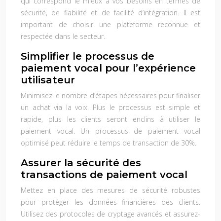
qui correspond le mieux à vos besoins en termes de
sécurité, de fiabilité et de facilité d’intégration. Il est
important de choisir une plateforme reconnue et
respectée dans le secteur.
Simplifier le processus de
paiement vocal pour l’expérience
utilisateur
Minimisez le nombre d’étapes nécessaires pour finaliser
un achat via la voix. Plus le processus est simple et
rapide, plus les clients seront enclins à utiliser le
paiement vocal. Un processus de paiement vocal
optimisé peut réduire le temps de transaction de 30%.
Assurer la sécurité des
transactions de paiement vocal
Mettez en place des mesures de sécurité robustes
pour protéger les données financières des clients.
Utilisez des protocoles de cryptage avancés et assurez-