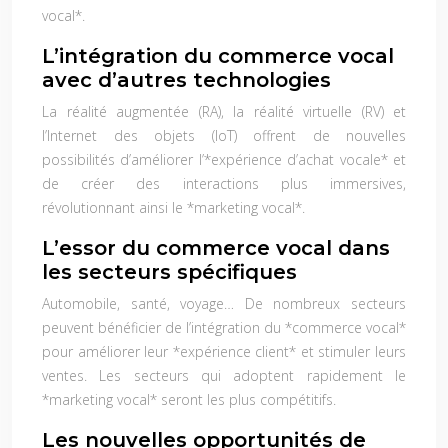
vocal*.
L’intégration du commerce vocal
avec d’autres technologies
La réalité augmentée (RA), la réalité virtuelle (RV) et
l’Internet des objets (IoT) offrent de nouvelles
possibilités d’améliorer l’*expérience d’achat vocale* et
de créer des interactions plus immersives,
révolutionnant ainsi le *marketing vocal*.
L’essor du commerce vocal dans
les secteurs spécifiques
Automobile, santé, voyage… De nombreux secteurs
peuvent bénéficier de l’intégration du *commerce vocal*
pour améliorer leur *expérience client* et stimuler leurs
ventes. Les secteurs qui adoptent rapidement le
*marketing vocal* seront les plus compétitifs.
Les nouvelles opportunités de