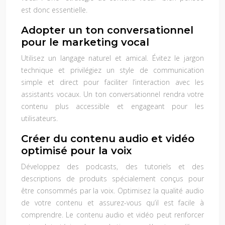
est donc essentielle.
Adopter un ton conversationnel
pour le marketing vocal
Utilisez un langage naturel et amical. Évitez le jargon
technique et privilégiez un style de communication
simple et direct pour faciliter l’interaction avec les
assistants vocaux. Un ton conversationnel rendra votre
contenu plus accessible et engageant pour les
utilisateurs.
Créer du contenu audio et vidéo
optimisé pour la voix
Développez des podcasts, des tutoriels et des
descriptions de produits spécialement conçus pour
être consommés par la voix. Optimisez la qualité audio
de votre contenu et assurez-vous qu’il est facile à
comprendre. Le contenu audio et vidéo peut renforcer