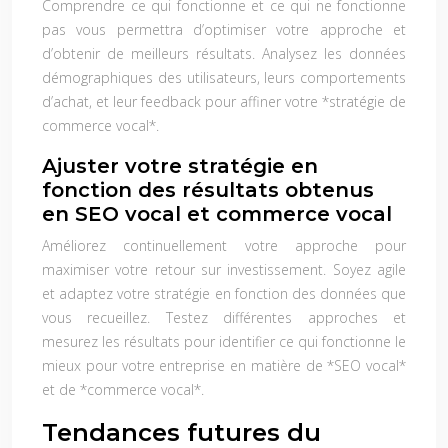
Comprendre ce qui fonctionne et ce qui ne fonctionne
pas vous permettra d’optimiser votre approche et
d’obtenir de meilleurs résultats. Analysez les données
démographiques des utilisateurs, leurs comportements
d’achat, et leur feedback pour affiner votre *stratégie de
commerce vocal*.
Ajuster votre stratégie en
fonction des résultats obtenus
en SEO vocal et commerce vocal
Améliorez continuellement votre approche pour
maximiser votre retour sur investissement. Soyez agile
et adaptez votre stratégie en fonction des données que
vous recueillez. Testez différentes approches et
mesurez les résultats pour identifier ce qui fonctionne le
mieux pour votre entreprise en matière de *SEO vocal*
et de *commerce vocal*.
Tendances futures du