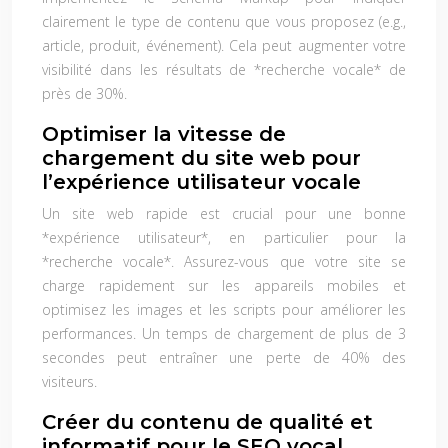
clairement le type de contenu que vous proposez (e.g.,
article, produit, événement). Cela peut augmenter votre
visibilité dans les résultats de *recherche vocale* de
près de 30%.
Optimiser la vitesse de
chargement du site web pour
l’expérience utilisateur vocale
Un site web rapide est crucial pour une bonne
*expérience utilisateur*, en particulier pour la
*recherche vocale*. Assurez-vous que votre site se
charge rapidement sur les appareils mobiles et
optimisez les images et les scripts pour améliorer les
performances. Un temps de chargement de plus de 3
secondes peut entraîner une perte de 40% des
visiteurs.
Créer du contenu de qualité et
informatif pour le SEO vocal