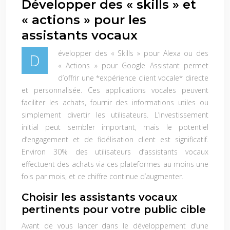
Développer des « skills » et
« actions » pour les
assistants vocaux
évelopper des « Skills » pour Alexa ou des
D
« Actions » pour Google Assistant permet
d’offrir une *expérience client vocale* directe
et personnalisée. Ces applications vocales peuvent
faciliter les achats, fournir des informations utiles ou
simplement divertir les utilisateurs. L’investissement
initial peut sembler important, mais le potentiel
d’engagement et de fidélisation client est significatif.
Environ 30% des utilisateurs d’assistants vocaux
effectuent des achats via ces plateformes au moins une
fois par mois, et ce chiffre continue d’augmenter.
Choisir les assistants vocaux
pertinents pour votre public cible
Avant de vous lancer dans le développement d’une