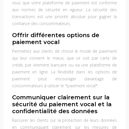
vous que votre plateforme de paiement est conforme
aux normes de sécurité en vigueur. La sécurité des
transactions est une priorité absolue pour gagner la
confiance des consommateurs.
Offrir différentes options de
paiement vocal
Permettez aux clients de choisir le mode de paiement
qui leur convient le mieux, que ce soit par carte de
crédit, par virement bancaire ou via une plateforme de
paiement en ligne. La flexibilité dans les options de
paiement peut encourager davantage de
consommateurs à utiliser le *paiement vocal*.
Communiquer clairement sur la
sécurité du paiement vocal et la
confidentialité des données
Rassurer les clients sur la protection de leurs données
en communiquant clairement sur les mesures de