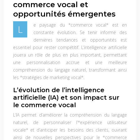
commerce vocal et
opportunités émergentes
e paysage du *commerce vocal* est en
L
constante évolution. Se tenir informé des
dernières tendances et opportunités est
essentiel pour rester compétitif. L’intelligence artificielle
jouera un rôle de plus en plus important, permettant
une personnalisation accrue et une meilleure
compréhension du langage naturel, transformant ainsi
les *stratégies de marketing vocal*.
L’évolution de l’intelligence
artificielle (IA) et son impact sur
le commerce vocal
L’IA permet d’améliorer la compréhension du langage
naturel, de personnaliser l’*expérience utilisateur
vocale* et d’anticiper les besoins des clients, ouvrant
ainsi de nouvelles perspectives pour le *commerce