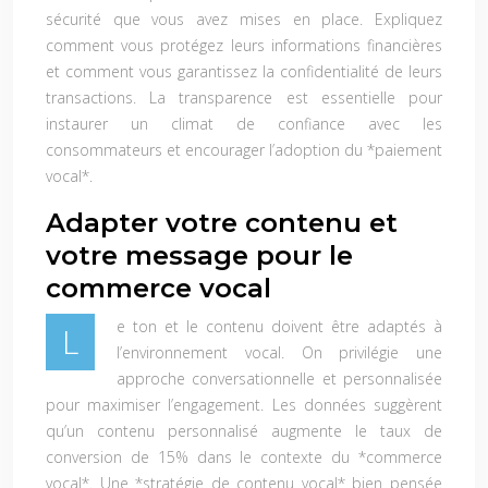
sécurité que vous avez mises en place. Expliquez
comment vous protégez leurs informations financières
et comment vous garantissez la confidentialité de leurs
transactions. La transparence est essentielle pour
instaurer un climat de confiance avec les
consommateurs et encourager l’adoption du *paiement
vocal*.
Adapter votre contenu et
votre message pour le
commerce vocal
e ton et le contenu doivent être adaptés à
L
l’environnement vocal. On privilégie une
approche conversationnelle et personnalisée
pour maximiser l’engagement. Les données suggèrent
qu’un contenu personnalisé augmente le taux de
conversion de 15% dans le contexte du *commerce
vocal*. Une *stratégie de contenu vocal* bien pensée