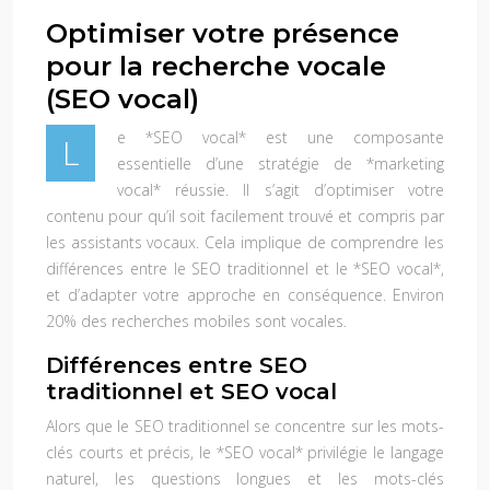
Optimiser votre présence
pour la recherche vocale
(SEO vocal)
e *SEO vocal* est une composante
L
essentielle d’une stratégie de *marketing
vocal* réussie. Il s’agit d’optimiser votre
contenu pour qu’il soit facilement trouvé et compris par
les assistants vocaux. Cela implique de comprendre les
différences entre le SEO traditionnel et le *SEO vocal*,
et d’adapter votre approche en conséquence. Environ
20% des recherches mobiles sont vocales.
Différences entre SEO
traditionnel et SEO vocal
Alors que le SEO traditionnel se concentre sur les mots-
clés courts et précis, le *SEO vocal* privilégie le langage
naturel, les questions longues et les mots-clés