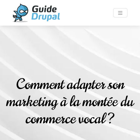
Comment adapter son
marketing à la montée du
commerce vocal ?