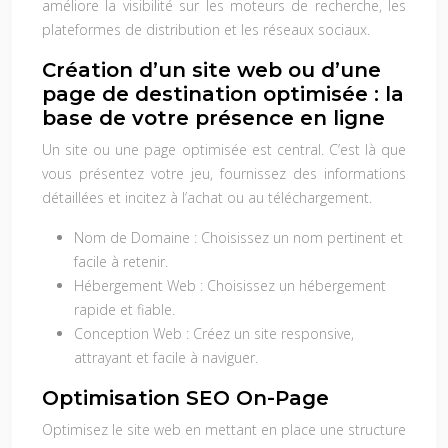
améliore la visibilité sur les moteurs de recherche, les
plateformes de distribution et les réseaux sociaux.
Création d’un site web ou d’une
page de destination optimisée : la
base de votre présence en ligne
Un site ou une page optimisée est central. C’est là que
vous présentez votre jeu, fournissez des informations
détaillées et incitez à l’achat ou au téléchargement.
Nom de Domaine :
Choisissez un nom pertinent et
facile à retenir.
Hébergement Web :
Choisissez un hébergement
rapide et fiable.
Conception Web :
Créez un site responsive,
attrayant et facile à naviguer.
Optimisation SEO On-Page
Optimisez le site web en mettant en place une structure