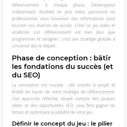
référencement à chaque phase. Développeur
indépendant, étudiant en jeux vidéo, passionné ou
professionnel, vous trouverez des informations pour
booster vos chances de succès. Créer un jeu vidéo et
améliorer son référencement est bien plus que
programmer et designer ; c’est une stratégie globale à
concevoir dès le départ.
Phase de conception : bâtir
les fondations du succès (et
du SEO)
La conception est cruciale : elle oriente le projet et
établit les bases de votre stratégie de référencement.
Une approche réfléchie, tenant compte des joueurs
cibles et des opportunités SEO, vous fera gagner du
temps et optimisera la visibilité de votre jeu.
Définir le concept du jeu : le pilier