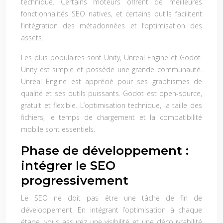
technique. Certains moteurs offrent de meilleures
fonctionnalités SEO natives, et certains outils facilitent
l’intégration des métadonnées et l’optimisation des
assets.
Les plus populaires sont Unity, Unreal Engine et Godot.
Unity est simple et possède une grande communauté.
Unreal Engine est apprécié pour ses graphismes de
qualité et ses outils puissants. Godot est open-source,
gratuit et flexible. L’optimisation technique, la taille des
fichiers, le temps de chargement et la compatibilité
mobile sont essentiels.
Phase de développement :
intégrer le SEO
progressivement
Le SEO ne doit pas être une tâche de fin de
développement. En intégrant l’optimisation à chaque
étape, vous assurez une visibilité et une découvrabilité