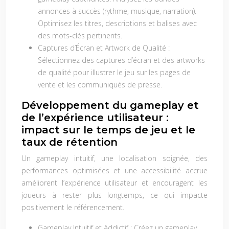
annonces à succès (rythme, musique, narration).
Optimisez les titres, descriptions et balises avec
des mots-clés pertinents.
Captures d’Écran et Artwork de Qualité :
Sélectionnez des captures d’écran et des artworks
de qualité pour illustrer le jeu sur les pages de
vente et les communiqués de presse.
Développement du gameplay et
de l’expérience utilisateur :
impact sur le temps de jeu et le
taux de rétention
Un gameplay intuitif, une localisation soignée, des
performances optimisées et une accessibilité accrue
améliorent l’expérience utilisateur et encouragent les
joueurs à rester plus longtemps, ce qui impacte
positivement le référencement.
Gameplay Intuitif et Addictif :
Créez un gameplay