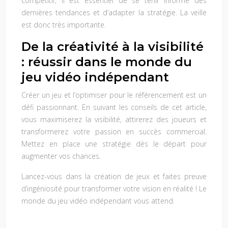
compétitif, il est essentiel de se tenir informé des
dernières tendances et d’adapter la stratégie. La veille
est donc très importante.
De la créativité à la visibilité
: réussir dans le monde du
jeu vidéo indépendant
Créer un jeu et l’optimiser pour le référencement est un
défi passionnant. En suivant les conseils de cet article,
vous maximiserez la visibilité, attirerez des joueurs et
transformerez votre passion en succès commercial.
Mettez en place une stratégie dès le départ pour
augmenter vos chances.
Lancez-vous dans la création de jeux et faites preuve
d’ingéniosité pour transformer votre vision en réalité ! Le
monde du jeu vidéo indépendant vous attend.