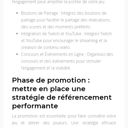
l’engagement peut amplifier la portée de votre jeu.
Boutons de Partage :
Intégrez des boutons de
partage pour faciliter le partage des réalisations,
des scores et des moments préférés.
Intégration de Twitch et YouTube :
Intégrez Twitch
et YouTube pour encourager le streaming et la
création de contenu vidéo.
Concours et Événements en Ligne :
Organisez des
concours et des événements pour stimuler
l’engagement et la visibilité.
Phase de promotion :
mettre en place une
stratégie de référencement
performante
La promotion est essentielle pour faire connaître votre
jeu et attirer des joueurs. Une stratégie efficace