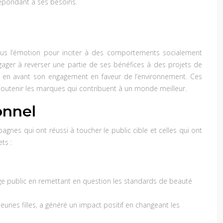
épondant à ses besoins.
 plus l’émotion pour inciter à des comportements socialement
ager à reverser une partie de ses bénéfices à des projets de
e en avant son engagement en faveur de l’environnement. Ces
 soutenir les marques qui contribuent à un monde meilleur.
onnel
nes qui ont réussi à toucher le public cible et celles qui ont
ts :
large public en remettant en question les standards de beauté
unes filles, a généré un impact positif en changeant les