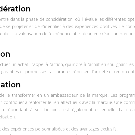
dération
ntre dans la phase de considération, où il évalue les différentes opt
se projeter et de s’identifier à des expériences positives. Le conte
entiel. La valorisation de l’expérience utilisateur, en créant un parc
ion
r un achat. L’appel à l’action, qui incite à l’achat en soulignant les b
 garanties et promesses rassurantes réduisent l’anxiété et renforcent 
sation
 et de le transformer en un ambassadeur de la marque. Les programm
 contribuer à renforcer le lien affectueux avec la marque. Une commu
épondant à ses besoins, est également essentielle. La créatio
isation.
t des expériences personnalisées et des avantages exclusifs.