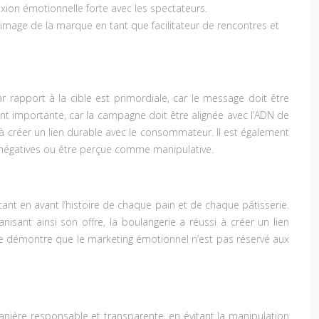
xion émotionnelle forte avec les spectateurs.
image de la marque en tant que facilitateur de rencontres et
rapport à la cible est primordiale, car le message doit être
t importante, car la campagne doit être alignée avec l’ADN de
t à créer un lien durable avec le consommateur. Il est également
négatives ou être perçue comme manipulative.
ant en avant l’histoire de chaque pain et de chaque pâtisserie.
nisant ainsi son offre, la boulangerie a réussi à créer un lien
agne démontre que le marketing émotionnel n’est pas réservé aux
manière responsable et transparente, en évitant la manipulation