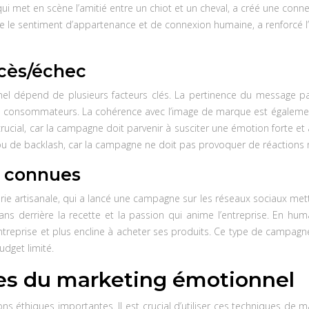
 met en scène l’amitié entre un chiot et un cheval, a créé une conne
 le sentiment d’appartenance et de connexion humaine, a renforcé l’
ccès/échec
 dépend de plusieurs facteurs clés. La pertinence du message par 
des consommateurs. La cohérence avec l’image de marque est égalemen
crucial, car la campagne doit parvenir à susciter une émotion forte e
 de backlash, car la campagne ne doit pas provoquer de réactions 
 connues
rie artisanale, qui a lancé une campagne sur les réseaux sociaux mett
sans derrière la recette et la passion qui anime l’entreprise. En huma
l’entreprise et plus encline à acheter ses produits. Ce type de camp
udget limité.
ues du marketing émotionnel
ns éthiques importantes. Il est crucial d’utiliser ces techniques de 