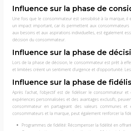
Influence sur la phase de consi
Une fois que le consommateur est sensibilisé à la marque, il e
un impact important, car ils permettent aux consommateurs de 
aux besoins et aux aspirations individuelles, est également ess
décision du consommateur.
Influence sur la phase de décis
Lors de la phase de décision, le consommateur est prêt à effectue
et limitées créent un sentiment d’urgence et d’opportunité. Les
Influence sur la phase de fidéli
Après l’achat, l’objectif est de fidéliser le consommateur
expériences personnalisées et des avantages exclusifs, peuvent
consommateur en partageant des valeurs communes et en r
consommateurs et la marque, peut également renforcer la fidél
Programmes de fidélité:
Récompenser la fidélité en offran