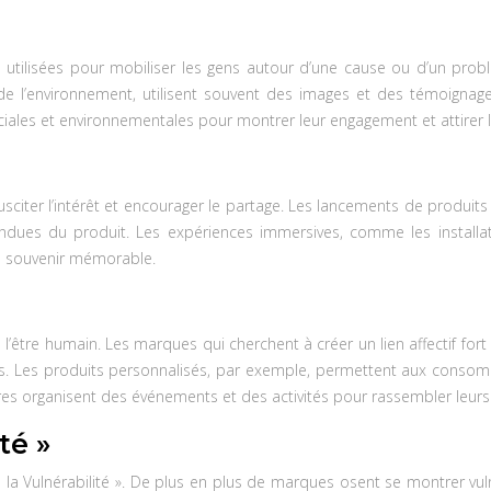
re utilisées pour mobiliser les gens autour d’une cause ou d’un pro
e l’environnement, utilisent souvent des images et des témoignages 
ales et environnementales pour montrer leur engagement et attirer 
 susciter l’intérêt et encourager le partage. Les lancements de prod
ndues du produit. Les expériences immersives, comme les installati
un souvenir mémorable.
’être humain. Les marques qui cherchent à créer un lien affectif fo
. Les produits personnalisés, par exemple, permettent aux consomma
es organisent des événements et des activités pour rassembler leurs 
té »
la Vulnérabilité ». De plus en plus de marques osent se montrer vulné