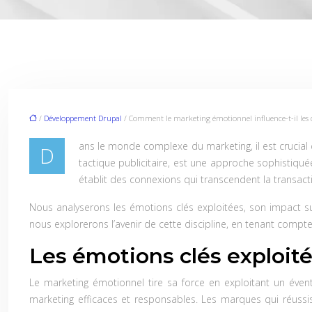
/
Développement Drupal
/ Comment le marketing émotionnel influence-t-il les d
ans le monde complexe du marketing, il est cruci
D
tactique publicitaire, est une approche sophistiqué
établit des connexions qui transcendent la transac
Nous analyserons les émotions clés exploitées, son impact s
nous explorerons l’avenir de cette discipline, en tenant compt
Les émotions clés exploit
Le marketing émotionnel tire sa force en exploitant un éve
marketing efficaces et responsables. Les marques qui réussisse