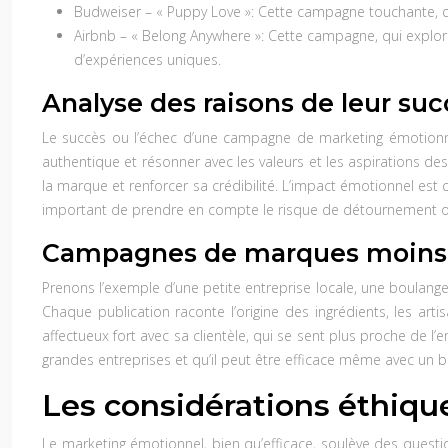
Budweiser – « Puppy Love »:
Cette campagne touchante, qui
Airbnb – « Belong Anywhere »:
Cette campagne, qui explore
d’expériences uniques.
Analyse des raisons de leur su
Le succès ou l’échec d’une campagne de marketing émotionnel
authentique et résonner avec les valeurs et les aspirations 
la marque et renforcer sa crédibilité. L’impact émotionnel est 
important de prendre en compte le risque de détournement ou
Campagnes de marques moins
Prenons l’exemple d’une petite entreprise locale, une boulange
Chaque publication raconte l’origine des ingrédients, les arti
affectueux fort avec sa clientèle, qui se sent plus proche de 
grandes entreprises et qu’il peut être efficace même avec un b
Les considérations éthiq
Le marketing émotionnel, bien qu’efficace, soulève des questio