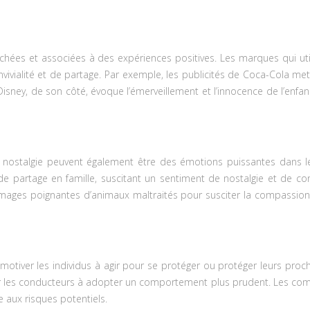
rchées et associées à des expériences positives. Les marques qui uti
vivialité et de partage. Par exemple, les publicités de Coca-Cola m
. Disney, de son côté, évoque l’émerveillement et l’innocence de l’
t la nostalgie peuvent également être des émotions puissantes dans 
 partage en famille, suscitant un sentiment de nostalgie et de c
 images poignantes d’animaux maltraités pour susciter la compassion e
motiver les individus à agir pour se protéger ou protéger leurs proch
 les conducteurs à adopter un comportement plus prudent. Les compag
e aux risques potentiels.