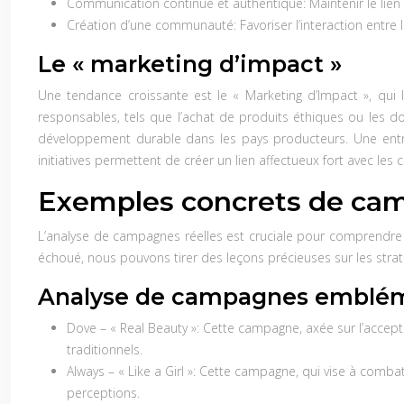
Communication continue et authentique:
Maintenir le li
Création d’une communauté:
Favoriser l’interaction ent
Le « marketing d’impact »
Une tendance croissante est le « Marketing d’Impact », qui 
responsables, tels que l’achat de produits éthiques ou les 
développement durable dans les pays producteurs. Une entre
initiatives permettent de créer un lien affectueux fort avec l
Exemples concrets de ca
L’analyse de campagnes réelles est cruciale pour comprendre l
échoué, nous pouvons tirer des leçons précieuses sur les strat
Analyse de campagnes emblé
Dove – « Real Beauty »:
Cette campagne, axée sur l’accepta
traditionnels.
Always – « Like a Girl »:
Cette campagne, qui vise à combattr
perceptions.