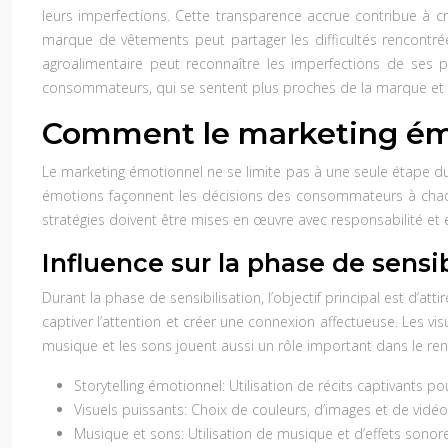
leurs imperfections. Cette transparence accrue contribue à c
marque de vêtements peut partager les difficultés rencontr
agroalimentaire peut reconnaître les imperfections de ses 
consommateurs, qui se sentent plus proches de la marque et pl
Comment le marketing émot
Le marketing émotionnel ne se limite pas à une seule étape du p
émotions façonnent les décisions des consommateurs à chaque
stratégies doivent être mises en œuvre avec responsabilité et 
Influence sur la phase de sensib
Durant la phase de sensibilisation, l’objectif principal est d’a
captiver l’attention et créer une connexion affectueuse. Les v
musique et les sons jouent aussi un rôle important dans le re
Storytelling émotionnel:
Utilisation de récits captivants po
Visuels puissants:
Choix de couleurs, d’images et de vidé
Musique et sons:
Utilisation de musique et d’effets sonor