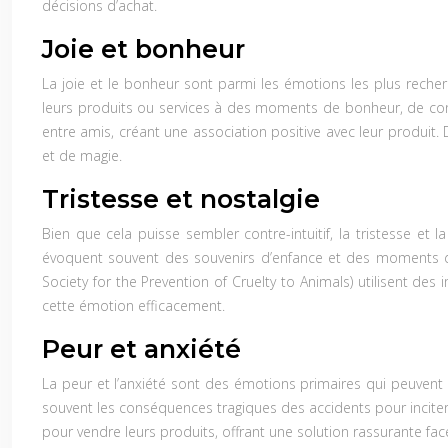
décisions d’achat.
Joie et bonheur
La joie et le bonheur sont parmi les émotions les plus reche
leurs produits ou services à des moments de bonheur, de con
entre amis, créant une association positive avec leur produit
et de magie.
Tristesse et nostalgie
Bien que cela puisse sembler contre-intuitif, la tristesse e
évoquent souvent des souvenirs d’enfance et des moments de
Society for the Prevention of Cruelty to Animals) utilisent des
cette émotion efficacement.
Peur et anxiété
La peur et l’anxiété sont des émotions primaires qui peuvent 
souvent les conséquences tragiques des accidents pour inciter
pour vendre leurs produits, offrant une solution rassurante fac