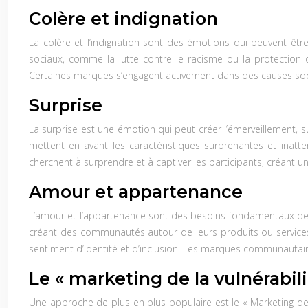
Colère et indignation
La colère et l’indignation sont des émotions qui peuvent êt
sociaux, comme la lutte contre le racisme ou la protection d
Certaines marques s’engagent activement dans des causes soci
Surprise
La surprise est une émotion qui peut créer l’émerveillement,
mettent en avant les caractéristiques surprenantes et inatte
cherchent à surprendre et à captiver les participants, créant 
Amour et appartenance
L’amour et l’appartenance sont des besoins fondamentaux de l
créant des communautés autour de leurs produits ou services
sentiment d’identité et d’inclusion. Les marques communautair
Le « marketing de la vulnérabili
Une approche de plus en plus populaire est le « Marketing de 