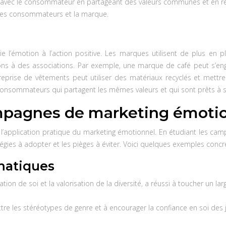
en avec le consommateur en partageant des valeurs communes et en r
re les consommateurs et la marque.
lie l’émotion à l’action positive. Les marques utilisent de plus en
dons à des associations. Par exemple, une marque de café peut s’eng
prise de vêtements peut utiliser des matériaux recyclés et mettr
es consommateurs qui partagent les mêmes valeurs et qui sont prêts à
mpagnes de marketing émoti
’application pratique du marketing émotionnel. En étudiant les campag
égies à adopter et les pièges à éviter. Voici quelques exemples concre
matiques
tion de soi et la valorisation de la diversité, a réussi à toucher un 
e les stéréotypes de genre et à encourager la confiance en soi des je