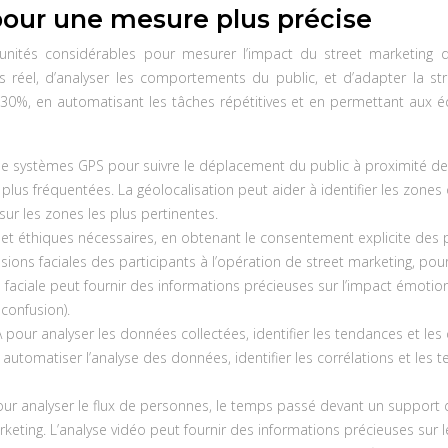
pour une mesure plus précise
tunités considérables pour mesurer l’impact du street marketing 
éel, d’analyser les comportements du public, et d’adapter la strat
0%, en automatisant les tâches répétitives et en permettant aux équi
 de systèmes GPS pour suivre le déplacement du public à proximité de 
plus fréquentées. La géolocalisation peut aider à identifier les zone
ur les zones les plus pertinentes.
s et éthiques nécessaires, en obtenant le consentement explicite des p
ons faciales des participants à l’opération de street marketing, pour
 faciale peut fournir des informations précieuses sur l’impact émotion
 confusion).
s d’IA pour analyser les données collectées, identifier les tendances et 
t automatiser l’analyse des données, identifier les corrélations et l
ur analyser le flux de personnes, le temps passé devant un support de
eting. L’analyse vidéo peut fournir des informations précieuses sur 