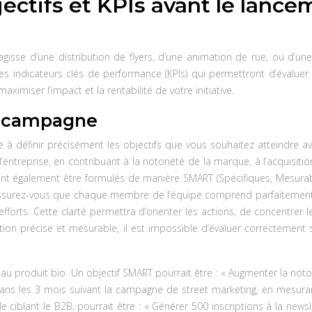
objectifs et KPIs avant le la
gisse d’une distribution de flyers, d’une animation de rue, ou d’une i
r les indicateurs clés de performance (KPIs) qui permettront d’évalu
imiser l’impact et la rentabilité de votre initiative.
la campagne
e à définir précisément les objectifs que vous souhaitez atteindre a
entreprise, en contribuant à la notoriété de la marque, à l’acquisition
vent également être formulés de manière SMART (Spécifiques, Mesurable
ssurez-vous que chaque membre de l’équipe comprend parfaitement ces 
forts. Cette clarté permettra d’orienter les actions, de concentrer l
tion précise et mesurable, il est impossible d’évaluer correctement
au produit bio. Un objectif SMART pourrait être : « Augmenter la noto
 dans les 3 mois suivant la campagne de street marketing, en mesura
ciblant le B2B, pourrait être : « Générer 500 inscriptions à la newsle