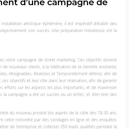
ncement d’une campagne de
nstallation artistique éphémère, il est impératif d’établir des
er objectivement son succès. Une préparation minutieuse est la
vec votre campagne de street marketing. Ces objectifs doivent
 de nouveaux clients, à la fidélisation de la clientèle existante,
s, Atteignables, Réalistes et Temporellement définis), afin de
objectifs et leur rôle dans leur réalisation, afin de garantir
es efforts sur les aspects les plus importants, et de maximiser
 si la campagne a été un succès ou un échec, et d’en tirer des
riété du nouveau produit bio auprès de la cible des 18-35 ans,
nt cette notoriété par des sondages en ligne et des enquêtes
tter de l’entreprise et collecter 250 leads qualifiés pendant la