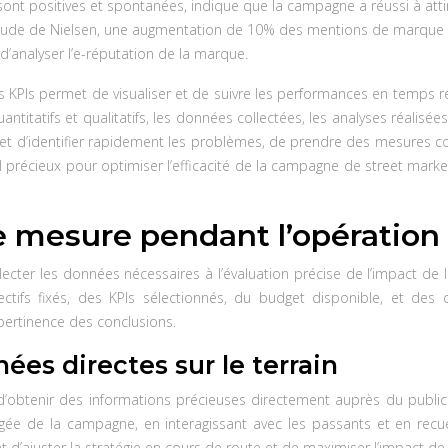
nt positives et spontanées, indique que la campagne a réussi à attirer 
étude de Nielsen, une augmentation de 10% des mentions de marque s
 d’analyser l’e-réputation de la marque.
s KPIs permet de visualiser et de suivre les performances en temps ré
uantitatifs et qualitatifs, les données collectées, les analyses réali
 d’identifier rapidement les problèmes, de prendre des mesures correc
l précieux pour optimiser l’efficacité de la campagne de street mark
de mesure pendant l’opération
ter les données nécessaires à l’évaluation précise de l’impact de la
ctifs fixés, des KPIs sélectionnés, du budget disponible, et des c
a pertinence des conclusions.
es directes sur le terrain
obtenir des informations précieuses directement auprès du public c
ée de la campagne, en interagissant avec les passants et en recueil
t d’ajuster la stratégie en cours de route et de maximiser l’impact d