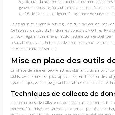
significative du nombre de mentions, notamment si elles so
générer un buzz positif autour de la marque. Selon une 
de 2% des ventes, soulignant l’importance de surveiller et
La création et la mise à jour régulière d’un tableau de bord de
Ce tableau de bord doit inclure les objectifs SMART, les KPIs q
Un suivi régulier, idéalement hebdomadaire ou mensuel, permet
résultats observés. Un tableau de bord bien conçu est un outi
le retour sur investissement.
Mise en place des outils 
La phase de mise en œuvre est absolument cruciale pour collec
outils de mesure les plus appropriés, en fonction des obje
systématique, et éthique garantit la fiabilité des résultats et l
Techniques de collecte de donné
Les techniques de collecte de données directes permettent d’
peuvent être mises en œuvre sur le terrain par l’équipe charg
données qualitatives et quantitatives en temps réel, permettan