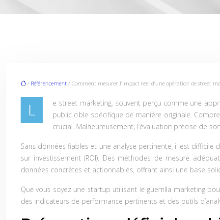
/
Référencement
/ Comment mesurer l’impact réel d’une opération de street ma
e street marketing, souvent perçu comme une appro
L
public cible spécifique de manière originale. Compre
crucial. Malheureusement, l’évaluation précise de son i
Sans données fiables et une analyse pertinente, il est difficil
sur investissement (ROI). Des méthodes de mesure adéquat
données concrètes et actionnables, offrant ainsi une base soli
Que vous soyez une startup utilisant le guerrilla marketing p
des indicateurs de performance pertinents et des outils d’analy