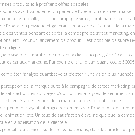
r ses produits et à profiter d’offres spéciales.
onnes ayant vu ou entendu parler de l’opération de street marketing
 aux bouche-à-oreille, etc. Une campagne virale, combinant street mark
de l’opération physique et générant un buzz positif autour de la mar
ble des ventes pendant et après la campagne de street marketing, en
ons, etc.). Pour un lancement de produit, il est possible de suivre l’
e en ligne.
pagne divisé par le nombre de nouveaux clients acquis grâce à cette c
’autres canaux marketing. Par exemple, si une campagne coûte 5000€ e
compléter l’analyse quantitative et d’obtenir une vision plus nuancée 
a perception de la marque suite à la campagne de street marketing, e
 de satisfaction, les sondages d’opinion, les analyses de sentiment su
a influencé la perception de la marque auprès du public cible.
 des personnes ayant interagi directement avec l’opération de street ma
e l’animation, etc. Un taux de satisfaction élevé indique que la campa
ue et la fidélisation de la clientèle.
produits ou services sur les réseaux sociaux, dans les articles de pre