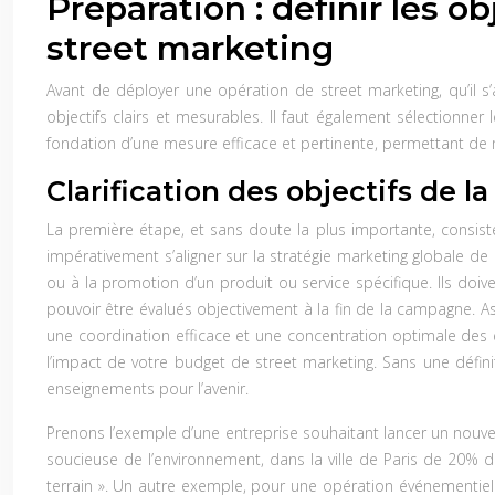
Préparation : définir les 
street marketing
Avant de déployer une opération de street marketing, qu’il s’a
objectifs clairs et mesurables. Il faut également sélectionne
fondation d’une mesure efficace et pertinente, permettant de max
Clarification des objectifs de 
La première étape, et sans doute la plus importante, consist
impérativement s’aligner sur la stratégie marketing globale de l’
ou à la promotion d’un produit ou service spécifique. Ils doi
pouvoir être évalués objectivement à la fin de la campagne. A
une coordination efficace et une concentration optimale des ef
l’impact de votre budget de street marketing. Sans une défini
enseignements pour l’avenir.
Prenons l’exemple d’une entreprise souhaitant lancer un nouve
soucieuse de l’environnement, dans la ville de Paris de 20%
terrain ». Un autre exemple, pour une opération événementielle 