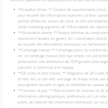
**Enquêtes terrain :** Création de questionnaires concis, p
pour recueillir des informations nuancées sur leurs opinio
permet d’éviter les erreurs de saisie, et offre une expérie
street marketing augmente de 15% la fiabilité des réponse
**Observation directe :** Analyse attentive du comportemen
expressions faciales, les gestes, etc. L’observation direc
de recueillir des informations précieuses sur l’attractivité
**Comptage manuel :** Comptage précis du nombre de par
etc. Le comptage manuel, bien que simple, est une techni
d’interaction. Une distribution de 1000 goodies peut augme
passants à s’intéresser à la marque.
**QR codes et liens trackés :** Intégration de QR codes et
le trafic vers un site web, une page de réseau social, une 
pour générer du trafic en ligne, et d’identifier les canau
**Concours et jeux :** Mise en place de concours et de jeu
informations démographiques, préférences, etc.), et créer
public, de collecter des informations précieuses sur ses pr