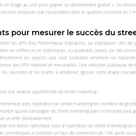
 et un tirage au sort pour gagner un abonnement gratuit ». Ou encor
rvices proposés par l’association dans le quartier concerné en 1 mo
ents pour mesurer le succès du str
identifier les KPIs (Key Performance Indicators), ou indicateurs clés
ables en chiffres et en statistiques, ou qualitatifs, basés sur des per
ant directement les aspects que vous souhaitez améliorer ou impacte
choisir des KPIs réalistes et mesurables. Une sélection judicieuse de K
es réussites et les points à améliorer. Ignorer cette étape crucial
pour une analyse approfondie du street marketing :
irectement avec l’opération de street marketing (ex: nombre de goodi
ontré qu’une campagne de street marketing bien orchestrée peut gén
ant un effet d’entraînement.
é une action spécifique suite à l’opération de street marketing (ex: 
e de cosmétiques a constaté un taux de conversion de 12% après sa ca