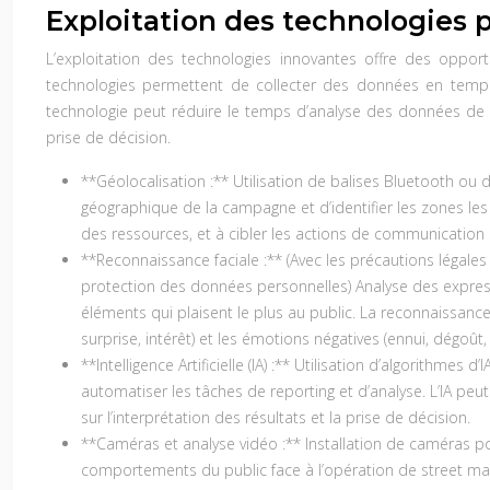
Exploitation des technologies 
L’exploitation des technologies innovantes offre des oppor
technologies permettent de collecter des données en temps r
technologie peut réduire le temps d’analyse des données de 3
prise de décision.
**Géolocalisation :** Utilisation de balises Bluetooth ou
géographique de la campagne et d’identifier les zones les 
des ressources, et à cibler les actions de communication s
**Reconnaissance faciale :** (Avec les précautions légale
protection des données personnelles) Analyse des expressi
éléments qui plaisent le plus au public. La reconnaissance
surprise, intérêt) et les émotions négatives (ennui, dégoût,
**Intelligence Artificielle (IA) :** Utilisation d’algorithme
automatiser les tâches de reporting et d’analyse. L’IA peu
sur l’interprétation des résultats et la prise de décision.
**Caméras et analyse vidéo :** Installation de caméras po
comportements du public face à l’opération de street mark