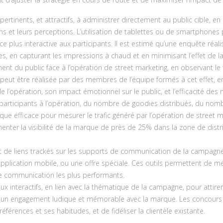
ertinents, et attractifs, à administrer directement au public cible, en
ns et leurs perceptions. L’utilisation de tablettes ou de smartphones p
nce plus interactive aux participants. Il est estimé qu’une enquête réa
s, en capturant les impressions à chaud et en minimisant l’effet de 
t du public face à l’opération de street marketing, en observant le t
te peut être réalisée par des membres de l’équipe formés à cet effet, e
 de l’opération, son impact émotionnel sur le public, et l’efficacité des
ticipants à l’opération, du nombre de goodies distribués, du nomb
que efficace pour mesurer le trafic généré par l’opération de street 
nter la visibilité de la marque de près de 25% dans la zone de distrib
 de liens trackés sur les supports de communication de la campagne de 
application mobile, ou une offre spéciale. Ces outils permettent de mes
x de communication les plus performants.
x interactifs, en lien avec la thématique de la campagne, pour attirer
 un engagement ludique et mémorable avec la marque. Les concours et 
éférences et ses habitudes, et de fidéliser la clientèle existante.