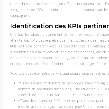
durée du salon professionnel, en offrant un contenu exclusif
« Augmenter de 15% le nombre de personnes connaissant les se
campagne ».
Identification des KPIs pertin
Une fois les objectifs clairement définis, il est essentiel d’
atteinte. Ces KPIs peuvent être quantitatifs, c’est-à-dire mesur
KPIs doit être cohérent avec les objectifs fixés, en reflét
disponibles pour la collecte et l’analyse des données, afin de 
de la campagne de street marketing, en mettant en évidence l
erronées, rendant difficile l’optimisation des stratégies futures.
Voici quelques exemples de KPIs quantitatifs, indispensables 
**Trafic généré :** Nombre de personnes ayant interagi d
nombre de brochures distribuées). Une étude de 2022 a m
zone ciblée, en attirant l’attention des passants et en cré
**Taux de conversion :** Nombre de personnes ayant réalis
mobile, visite en magasin, achat en ligne). Une entrepris