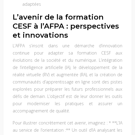
adaptées
L’avenir de la formation
CESF à l’AFPA : perspectives
et innovations
L’AFPA s’inscrit dans une démarche d’innovation
continue pour adapter sa formation CESF aux
évolutions de la société et du numérique. L’intégration
de l’intelligence artificielle (IA), le développement de la
réalité virtuelle (RV) et augmentée (RA), et la création de
communautés d’apprentissage en ligne sont des pistes
explorées pour préparer les futurs professionnels aux
défis de demain. L’objectif est de leur donner les outils
pour moderniser les pratiques et assurer un
accompagnement de qualité.
Pour illustrer concrètement cet avenir, imaginez : * **L’IA
au service de l’orientation :** Un outil d’IA analysant les