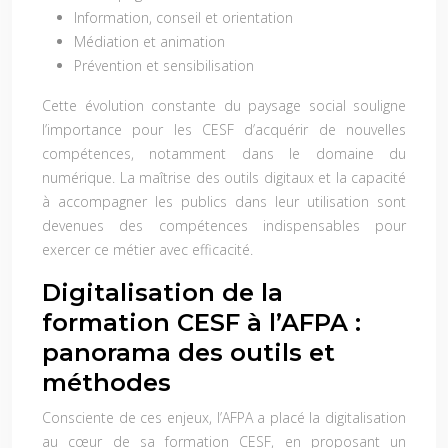
Information, conseil et orientation
Médiation et animation
Prévention et sensibilisation
Cette évolution constante du paysage social souligne
l’importance pour les CESF d’acquérir de nouvelles
compétences, notamment dans le domaine du
numérique. La maîtrise des outils digitaux et la capacité
à accompagner les publics dans leur utilisation sont
devenues des compétences indispensables pour
exercer ce métier avec efficacité.
Digitalisation de la
formation CESF à l’AFPA :
panorama des outils et
méthodes
Consciente de ces enjeux, l’AFPA a placé la digitalisation
au cœur de sa formation CESF, en proposant un