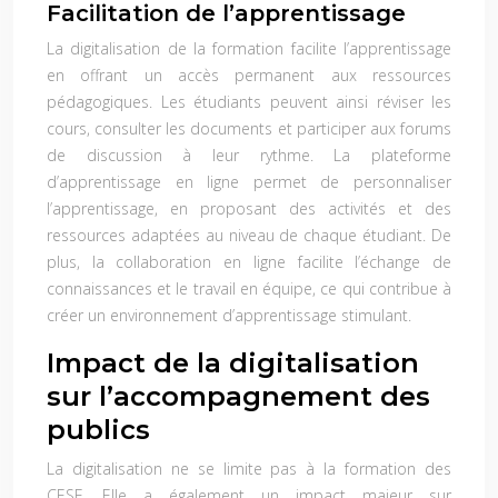
Facilitation de l’apprentissage
La digitalisation de la formation facilite l’apprentissage
en offrant un accès permanent aux ressources
pédagogiques. Les étudiants peuvent ainsi réviser les
cours, consulter les documents et participer aux forums
de discussion à leur rythme. La plateforme
d’apprentissage en ligne permet de personnaliser
l’apprentissage, en proposant des activités et des
ressources adaptées au niveau de chaque étudiant. De
plus, la collaboration en ligne facilite l’échange de
connaissances et le travail en équipe, ce qui contribue à
créer un environnement d’apprentissage stimulant.
Impact de la digitalisation
sur l’accompagnement des
publics
La digitalisation ne se limite pas à la formation des
CESF. Elle a également un impact majeur sur