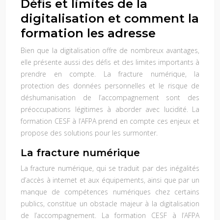
Défis et limites de la
digitalisation et comment la
formation les adresse
Bien que la digitalisation offre de nombreux avantages,
elle présente aussi des défis et des limites importants à
prendre en compte. La fracture numérique, la
protection des données personnelles et le risque de
déshumanisation de l’accompagnement sont des
préoccupations légitimes à aborder avec lucidité. La
formation CESF à l’AFPA prend en compte ces enjeux et
propose des solutions pour les surmonter.
La fracture numérique
La fracture numérique, qui se traduit par des inégalités
d’accès à internet et aux équipements, ainsi que par un
manque de compétences numériques chez certains
publics, constitue un obstacle majeur à la digitalisation
de l’accompagnement. La formation CESF à l’AFPA