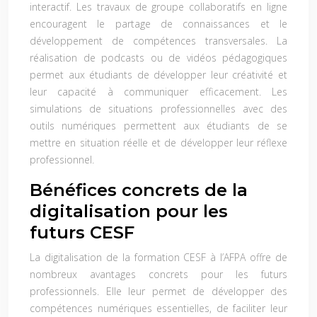
interactif. Les travaux de groupe collaboratifs en ligne
encouragent le partage de connaissances et le
développement de compétences transversales. La
réalisation de podcasts ou de vidéos pédagogiques
permet aux étudiants de développer leur créativité et
leur capacité à communiquer efficacement. Les
simulations de situations professionnelles avec des
outils numériques permettent aux étudiants de se
mettre en situation réelle et de développer leur réflexe
professionnel.
Bénéfices concrets de la
digitalisation pour les
futurs CESF
La digitalisation de la formation CESF à l’AFPA offre de
nombreux avantages concrets pour les futurs
professionnels. Elle leur permet de développer des
compétences numériques essentielles, de faciliter leur