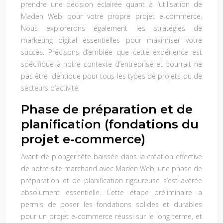
prendre une décision éclairée quant à l’utilisation de
Maden Web pour votre propre projet e-commerce.
Nous explorerons également les stratégies de
marketing digital essentielles pour maximiser votre
succès. Précisons d’emblée que cette expérience est
spécifique à notre contexte d’entreprise et pourrait ne
pas être identique pour tous les types de projets ou de
secteurs d’activité.
Phase de préparation et de
planification (fondations du
projet e-commerce)
Avant de plonger tête baissée dans la création effective
de notre site marchand avec Maden Web, une phase de
préparation et de planification rigoureuse s’est avérée
absolument essentielle. Cette étape préliminaire a
permis de poser les fondations solides et durables
pour un projet e-commerce réussi sur le long terme, et