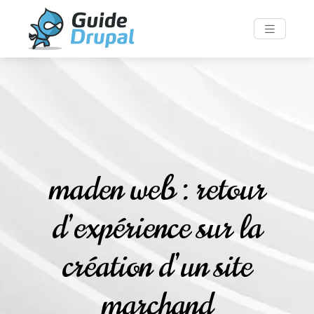
maden web : retour
d’expérience sur la
création d’un site
marchand