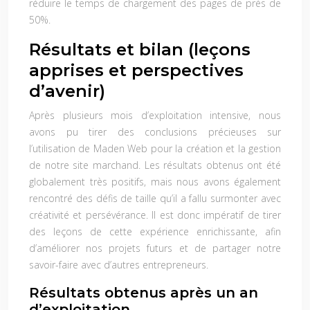
réduire le temps de chargement des pages de près de
50%.
Résultats et bilan (leçons
apprises et perspectives
d’avenir)
Après plusieurs mois d’exploitation intensive, nous
avons pu tirer des conclusions précieuses sur
l’utilisation de Maden Web pour la création et la gestion
de notre site marchand. Les résultats obtenus ont été
globalement très positifs, mais nous avons également
rencontré des défis de taille qu’il a fallu surmonter avec
créativité et persévérance. Il est donc impératif de tirer
des leçons de cette expérience enrichissante, afin
d’améliorer nos projets futurs et de partager notre
savoir-faire avec d’autres entrepreneurs.
Résultats obtenus après un an
d’exploitation