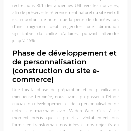
redirections 301 des anciennes URL vers les nouvelles,
afin de préserver le référencement naturel du site web. Il
est important de noter que la perte de données lors
d’une migration peut engendrer une diminution
significative du chiffre d’affaires, pouvant atteindre
jusqu’à 15%.
Phase de développement et
de personnalisation
(construction du site e-
commerce)
Une fois la phase de préparation et de planification
minutieuse terminée, nous avons pu passer à l’étape
cruciale du développement et de la personnalisation de
notre site marchand avec Maden Web. C’est à ce
moment précis que le projet a véritablement pris
forme, en transformant nos idées et nos objectifs en