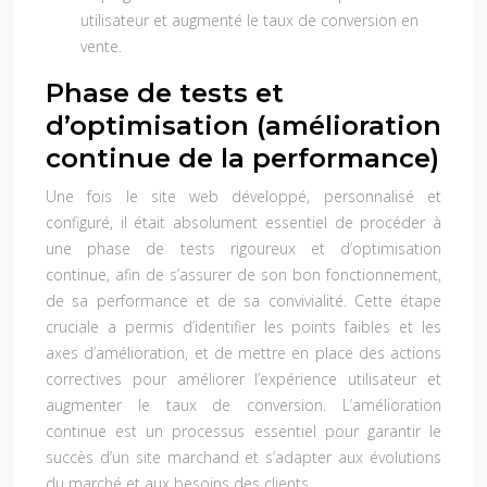
utilisateur et augmenté le taux de conversion en
vente.
Phase de tests et
d’optimisation (amélioration
continue de la performance)
Une fois le site web développé, personnalisé et
configuré, il était absolument essentiel de procéder à
une phase de tests rigoureux et d’optimisation
continue, afin de s’assurer de son bon fonctionnement,
de sa performance et de sa convivialité. Cette étape
cruciale a permis d’identifier les points faibles et les
axes d’amélioration, et de mettre en place des actions
correctives pour améliorer l’expérience utilisateur et
augmenter le taux de conversion. L’amélioration
continue est un processus essentiel pour garantir le
succès d’un site marchand et s’adapter aux évolutions
du marché et aux besoins des clients.